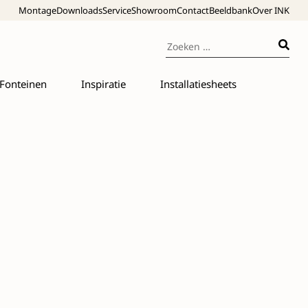
Montage
Downloads
Service
Showroom
Contact
Beeldbank
Over INK
Fonteinen
Inspiratie
Installatiesheets