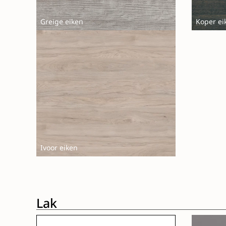
Greige eiken
Koper ei
Ivoor eiken
Lak