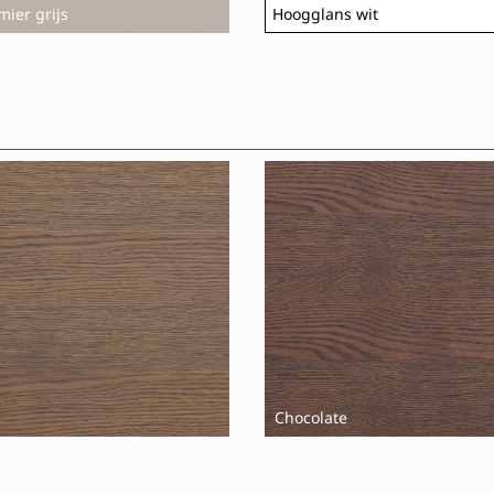
mier grijs
Hoogglans wit
Chocolate