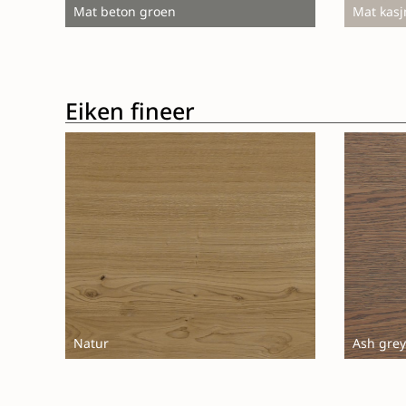
Mat beton groen
Mat kasj
Eiken fineer
Natur
Ash grey