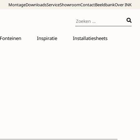
Montage
Downloads
Service
Showroom
Contact
Beeldbank
Over INK
Fonteinen
Inspiratie
Installatiesheets