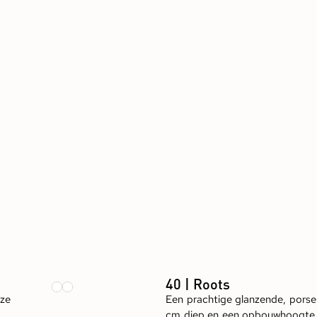
40 | Roots
nze
Een prachtige glanzende, porse
cm diep en een opbouwhoogte 