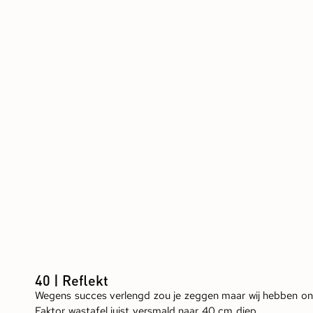
40 | Reflekt
Wegens succes verlengd zou je zeggen maar wij hebben o
Faktor wastafel juist versmald naar 40 cm diep.