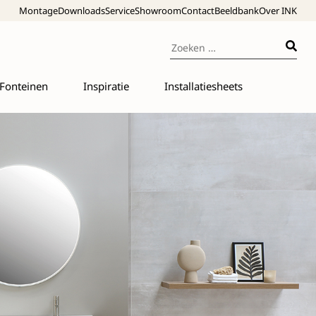
Montage
Downloads
Service
Showroom
Contact
Beeldbank
Over INK
Fonteinen
Inspiratie
Installatiesheets