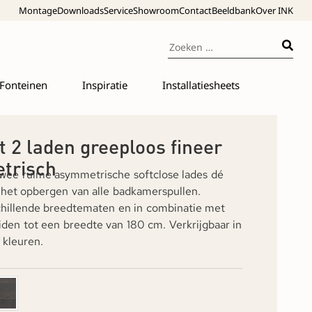
Montage
Downloads
Service
Showroom
Contact
Beeldbank
Over INK
Fonteinen
Inspiratie
Installatiesheets
t 2 laden greeploos fineer
trisch
twee ruime asymmetrische softclose lades dé
 het opbergen van alle badkamerspullen.
schillende breedtematen en in combinatie met
iden tot een breedte van 180 cm. Verkrijgbaar in
 kleuren.