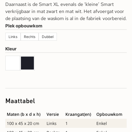
Daarnaast is de Smart XL evenals de ‘kleine’ Smart
verkrijgbaar in mat zwart en mat wit. Het afvoergat voor
de plaatsing van de waskom is al in de fabriek voorbereid.
Plek opbouwkom
Links
Rechts
Dubbel
Kleur
Maattabel
Maten (b x d x h)
Versie
Kraangat(en)
Opbouwkom
100 x 45 x 20 cm
Links
1
Enkel